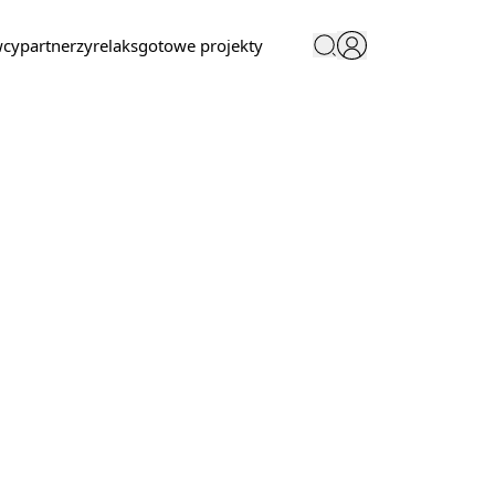
wcy
partnerzy
relaks
gotowe projekty