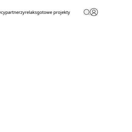
wcy
partnerzy
relaks
gotowe projekty