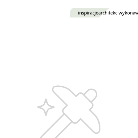
inspiracje
architekci
wykona