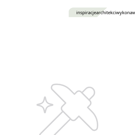
inspiracje
architekci
wykona