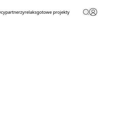
wcy
partnerzy
relaks
gotowe projekty