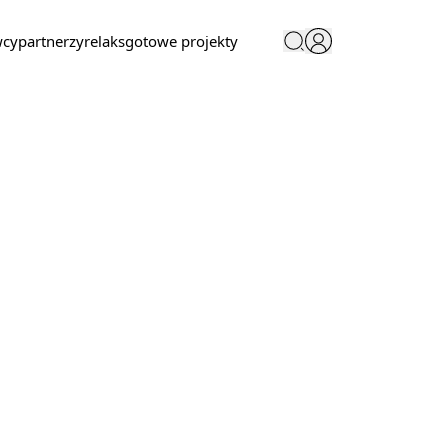
wcy
partnerzy
relaks
gotowe projekty