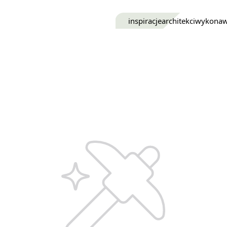
inspiracje
architekci
wykona