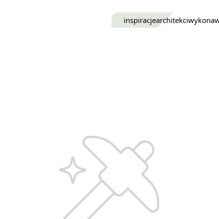
inspiracje
architekci
wykona