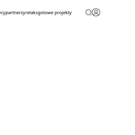
wcy
partnerzy
relaks
gotowe projekty