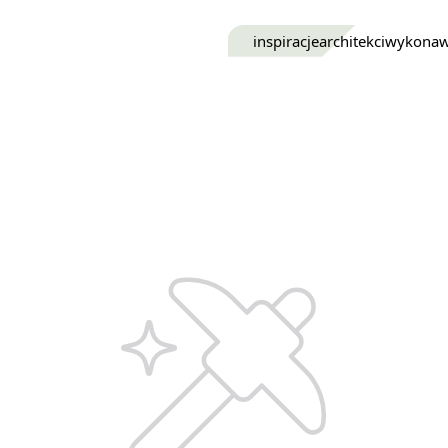
inspiracje
architekci
wykona