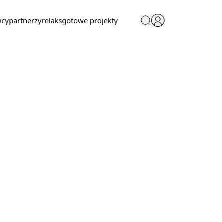
wcy
partnerzy
relaks
gotowe projekty