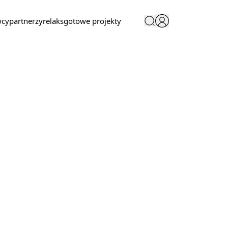
wcy
partnerzy
relaks
gotowe projekty