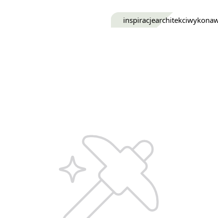
inspiracje
architekci
wykona