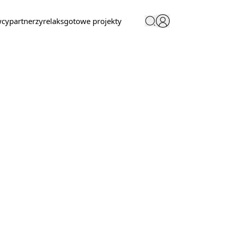
wcy
partnerzy
relaks
gotowe projekty