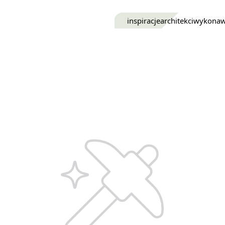
inspiracje
architekci
wykona