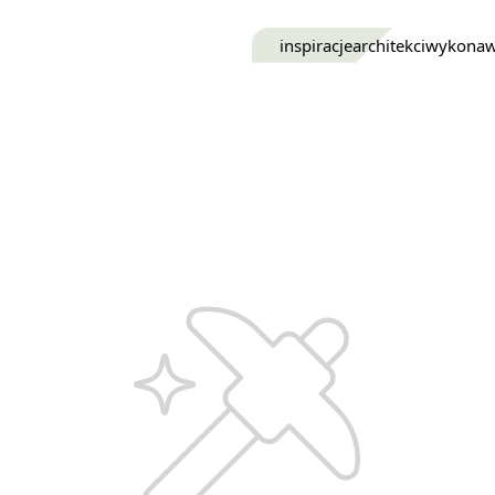
inspiracje
architekci
wykona