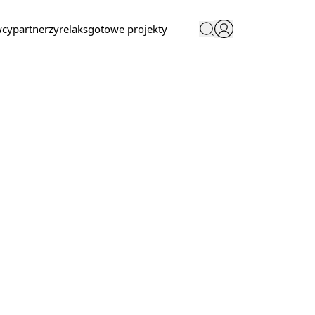
wcy
partnerzy
relaks
gotowe projekty