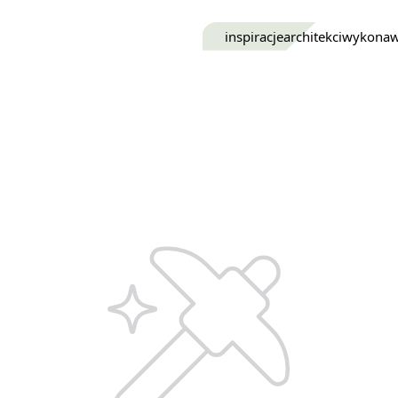
inspiracje
architekci
wykona