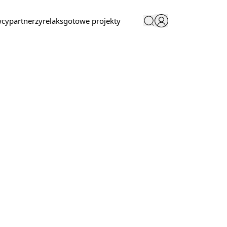
wcy
partnerzy
relaks
gotowe projekty