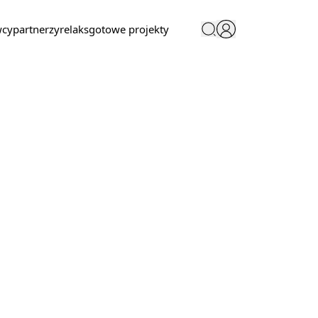
wcy
partnerzy
relaks
gotowe projekty