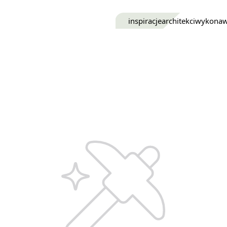
inspiracje
architekci
wykona