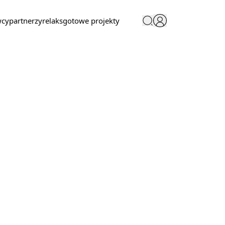
wcy
partnerzy
relaks
gotowe projekty