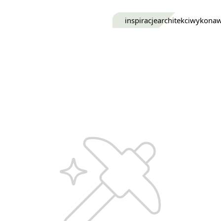
inspiracje
architekci
wykona