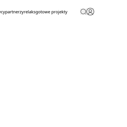
wcy
partnerzy
relaks
gotowe projekty