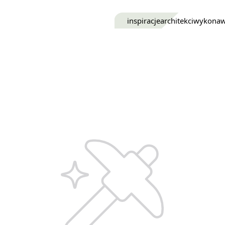
inspiracje
architekci
wykona