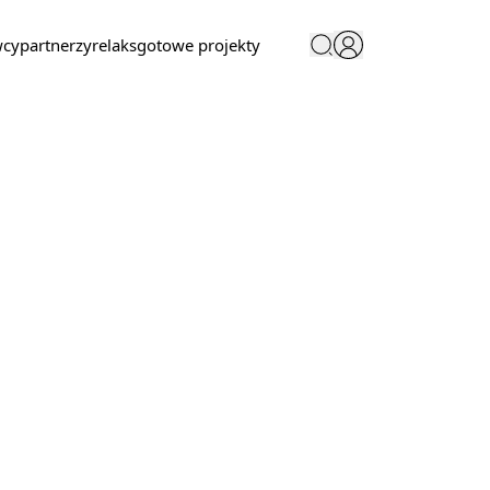
wcy
partnerzy
relaks
gotowe projekty