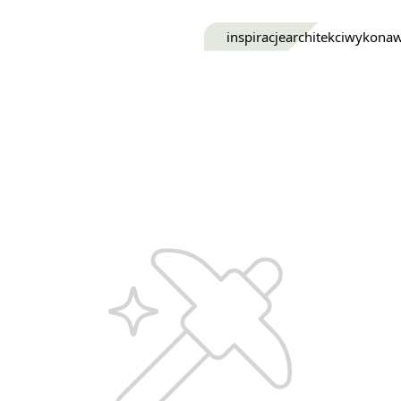
inspiracje
architekci
wykona