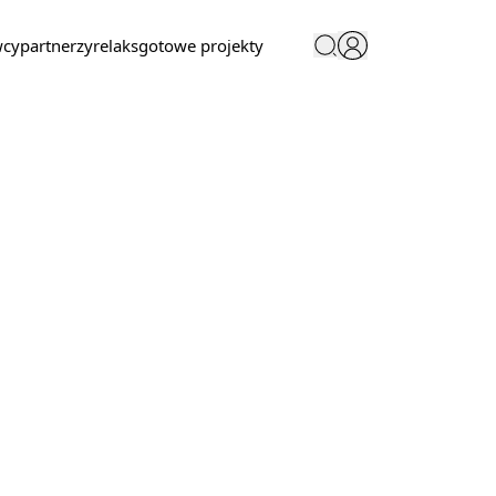
wcy
partnerzy
relaks
gotowe projekty