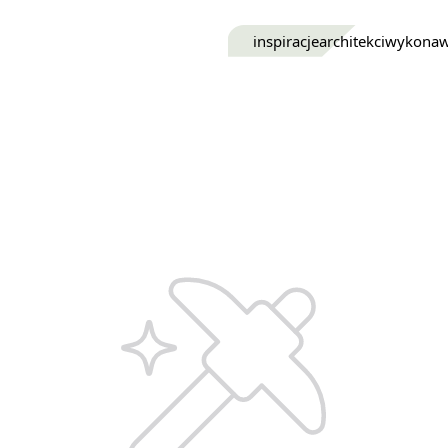
inspiracje
architekci
wykona