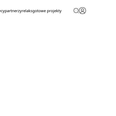
wcy
partnerzy
relaks
gotowe projekty