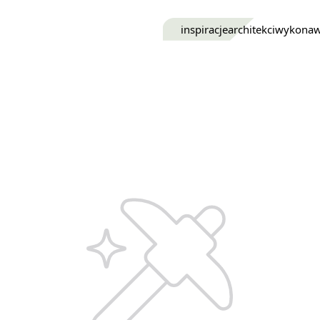
inspiracje
architekci
wykona