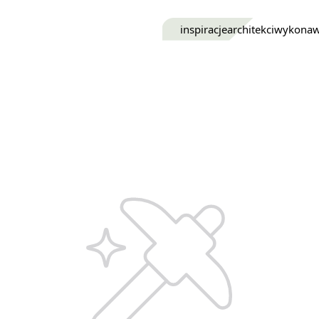
inspiracje
architekci
wykona