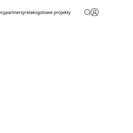
wcy
partnerzy
relaks
gotowe projekty