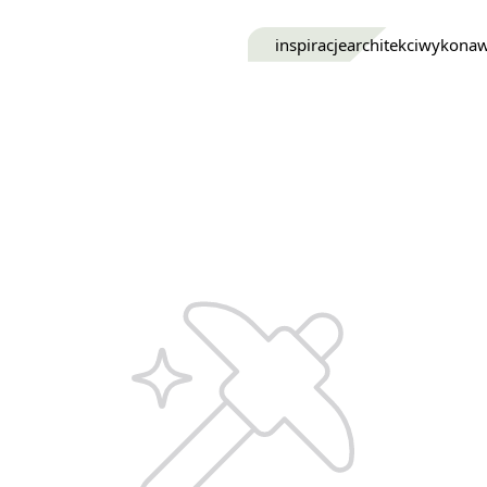
inspiracje
architekci
wykona