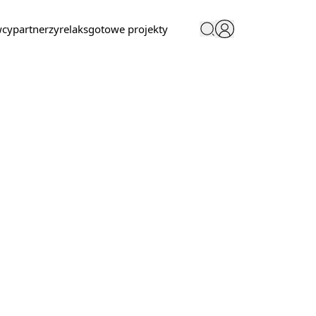
wcy
partnerzy
relaks
gotowe projekty