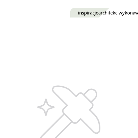
inspiracje
architekci
wykona