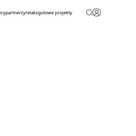
wcy
partnerzy
relaks
gotowe projekty