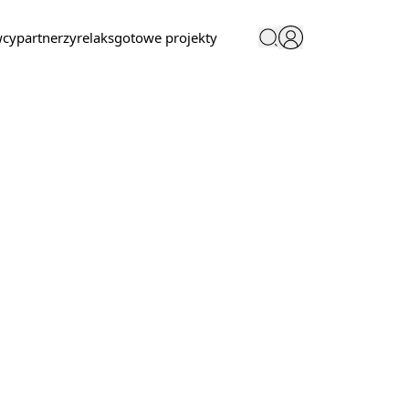
wcy
partnerzy
relaks
gotowe projekty