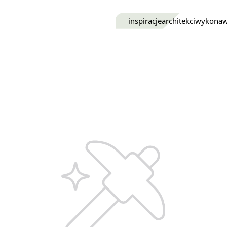
inspiracje
architekci
wykona