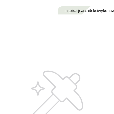
inspiracje
architekci
wykona