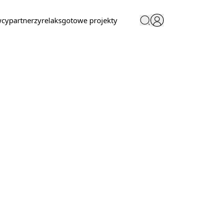
wcy
partnerzy
relaks
gotowe projekty