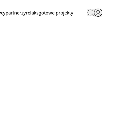
wcy
partnerzy
relaks
gotowe projekty