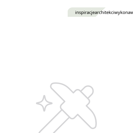
inspiracje
architekci
wykona