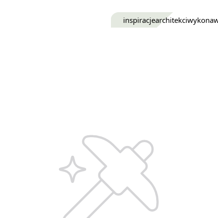
inspiracje
architekci
wykona