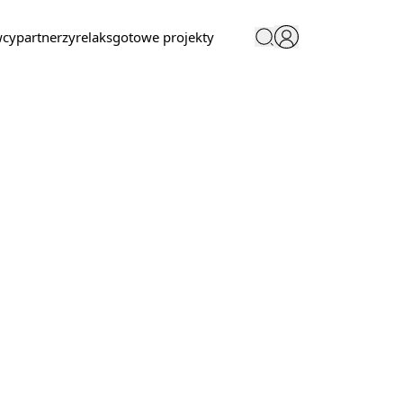
wcy
partnerzy
relaks
gotowe projekty