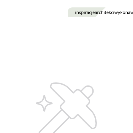
inspiracje
architekci
wykona