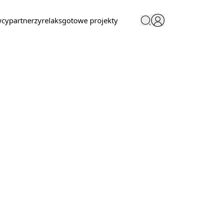
wcy
partnerzy
relaks
gotowe projekty