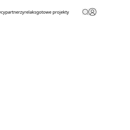
wcy
partnerzy
relaks
gotowe projekty