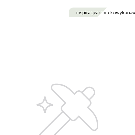
inspiracje
architekci
wykona