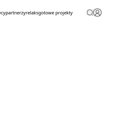
wcy
partnerzy
relaks
gotowe projekty