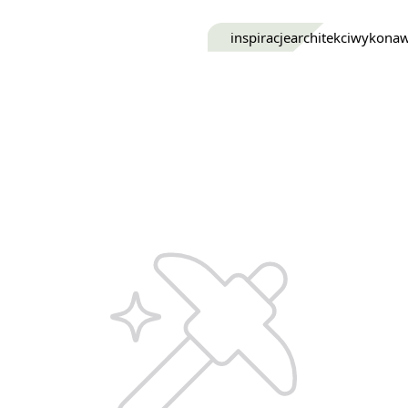
inspiracje
architekci
wykona