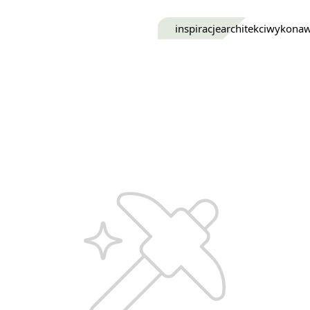
inspiracje
architekci
wykona