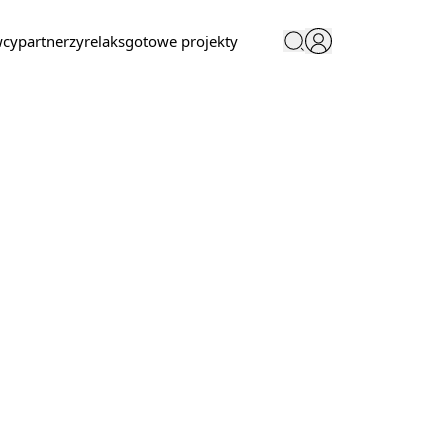
wcy
partnerzy
relaks
gotowe projekty