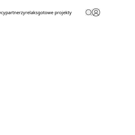
wcy
partnerzy
relaks
gotowe projekty