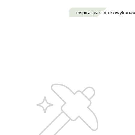
inspiracje
architekci
wykona