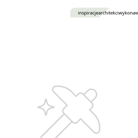
inspiracje
architekci
wykona