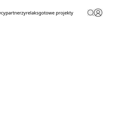
wcy
partnerzy
relaks
gotowe projekty